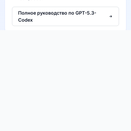
Полное руководство по GPT-5.3-
Codex
Создать аккаунт QCode
Планы от ¥60 / $8.57. Один ключ для Claude,
GPT и Gemini.
Создать аккаунт