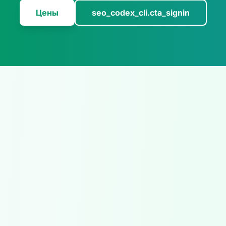
Цены
seo_codex_cli.cta_signin