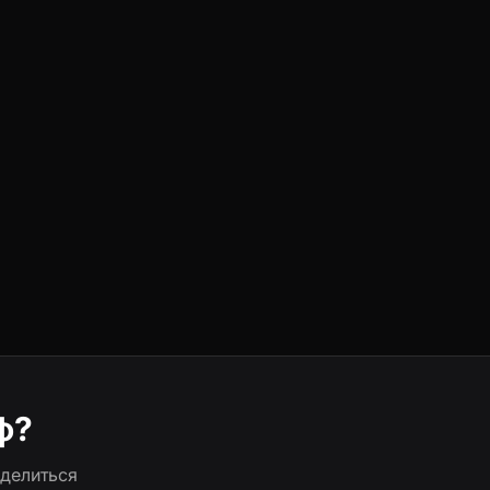
ф?
делиться