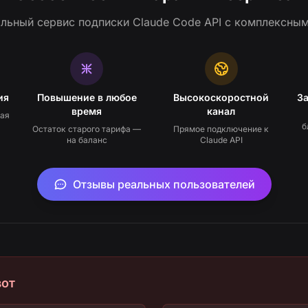
льный сервис подписки Claude Code API с комплексным
ия
Повышение в любое
Высокоскоростной
З
время
канал
кая
б
Остаток старого тарифа —
Прямое подключение к
на баланс
Claude API
Отзывы реальных пользователей
вот