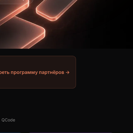
еть программу партнёров →
я QCode