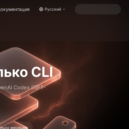
окументация
Русский
ько CLI
penAI Codex (GPT-
олько месяцев