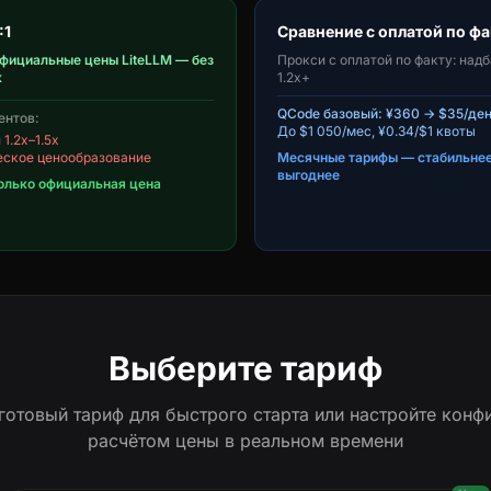
:1
Сравнение с оплатой по фа
фициальные цены LiteLLM — без
Прокси с оплатой по факту: над
к
1.2x+
QCode базовый: ¥360 → $35/де
ентов:
До $1 050/мес, ¥0.34/$1 квоты
1.2x–1.5x
еское ценообразование
Месячные тарифы — стабильнее
выгоднее
олько официальная цена
Выберите тариф
готовый тариф для быстрого старта или настройте конф
расчётом цены в реальном времени