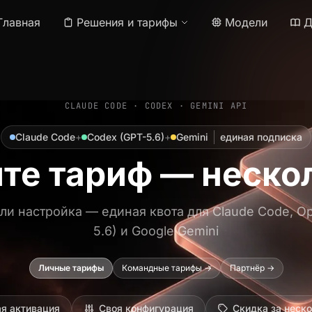
Главная
Решения и тарифы
Модели
Д
CLAUDE CODE · CODEX · GEMINI API
Claude Code
+
Codex (GPT-5.6)
+
Gemini
единая подписка
те тариф — нескол
ли настройка — единая квота для Claude Code, O
5.6) и Google Gemini
Личные тарифы
Командные тарифы →
Партнёр →
я активация
Своя конфигурация
Скидка за неск