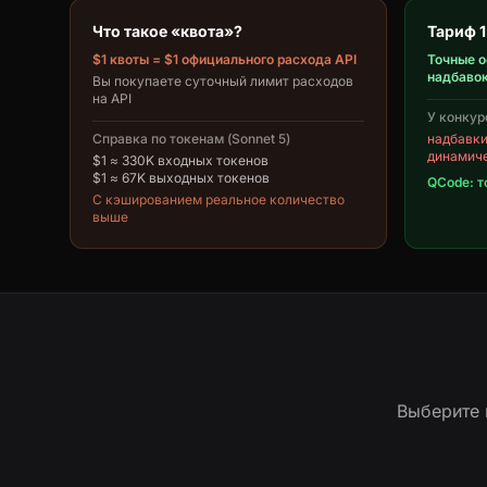
Что такое «квота»?
Тариф 1
$1 квоты = $1 официального расхода API
Точные о
надбаво
Вы покупаете суточный лимит расходов
на API
У конкур
Справка по токенам (Sonnet 5)
надбавки 
динамич
$1 ≈ 330K входных токенов
$1 ≈ 67K выходных токенов
QCode: т
С кэшированием реальное количество
выше
Выберите 